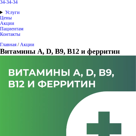
34-34-34
Услуги
Цены
Акции
Пациентам
Контакты
Главная
/
Акции
Витамины A, D, B9, B12 и ферритин